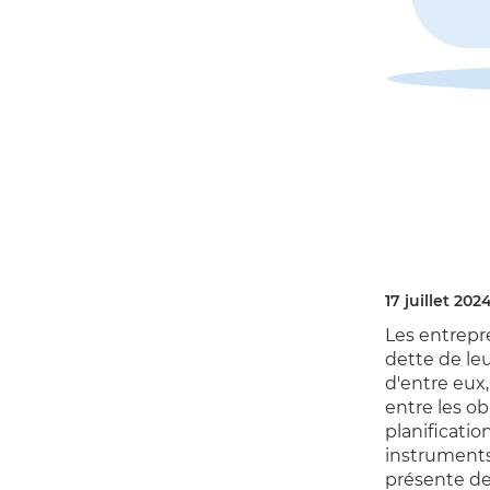
17 juillet 202
Les entrepr
dette de le
d'entre eux
entre les ob
planificatio
instruments 
présente des