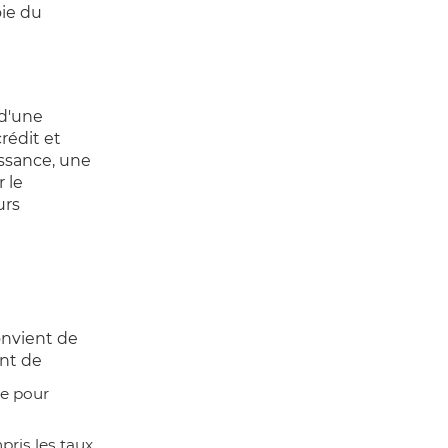
oie du
 d'une
crédit et
issance, une
 le
urs
onvient de
ent de
ie pour
pris les taux