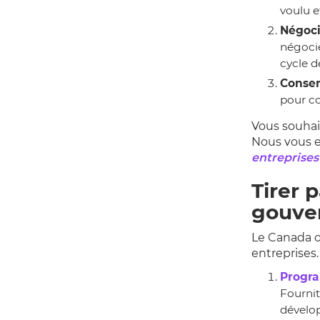
voulu e
Négoci
négocie
cycle d
Conser
pour co
Vous souhait
Nous vous e
entreprise
Tirer 
gouve
Le Canada o
entreprises.
Progra
Fournit
dévelop