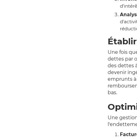
d'intér
Analyse
d'activ
réducti
Établi
Une fois que
dettes par 
des dettes à
devenir ingé
emprunts à t
rembourseme
bas.
Optimi
Une gestion 
l'endettemen
Factur