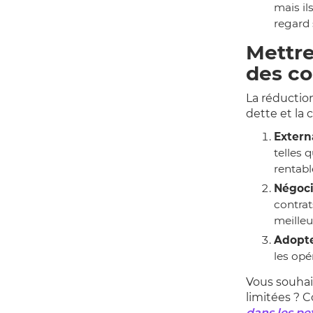
mais il
regard s
Mettre
des co
La réductio
dette et la 
Externa
telles 
rentabl
Négoci
contrat
meilleu
Adopte
les opé
Vous souhai
limitées ? C
dans les pe