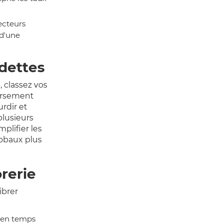
ecteurs
 d'une
 dettes
, classez vos
oursement
urdir et
plusieurs
plifier les
obaux plus
orerie
ibrer
s en temps