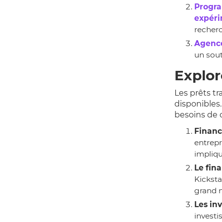
Progra
expéri
recher
Agence
un sout
Explor
Les prêts t
disponibles
besoins de c
Financ
entrepr
impliqu
Le fin
Kicksta
grand 
Les inv
investi