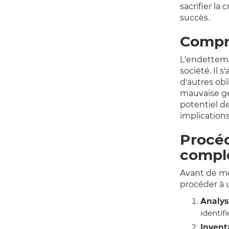
sacrifier la 
succès.
Compre
L'endetteme
société. Il s
d'autres obl
mauvaise ges
potentiel d
implications
Procéd
compl
Avant de me
procéder à 
Analyse
identif
Inventa