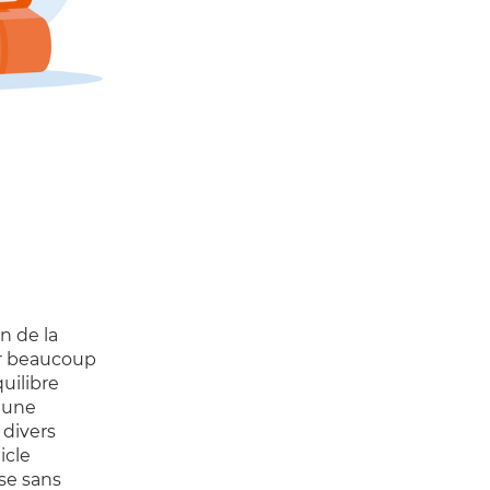
n de la
ur beaucoup
uilibre
e une
 divers
icle
ise sans