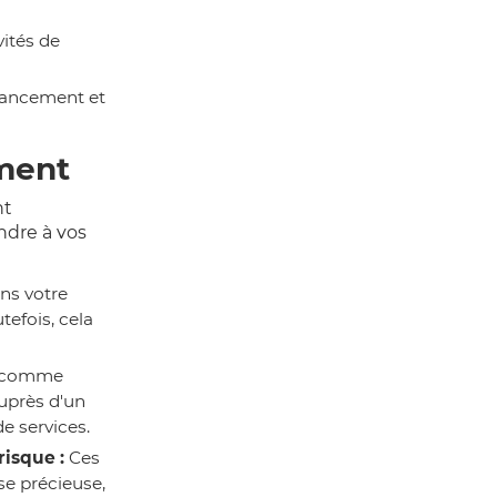
vités de
nancement et
ement
nt
ndre à vos
ns votre
tefois, cela
s comme
uprès d'un
e services.
risque :
Ces
se précieuse,