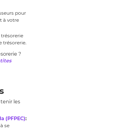
isseurs pour
 à votre
trésorerie
 trésorerie.
ésorerie ?
tites
s
enir les
da (PFPEC)
:
 à se